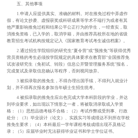
五、其他事项
1.申请人应提供真实、准确的材料。对在推免过程中弄虚作
假，有论文抄袭、虚报获奖或科研成果等学术不端行为或者有其
他严重影响推免过程和结果公平公正行为的学生，一经查实，取
消推免资格，已入学的，取消学籍，并由推荐高校所在地的省级
教育招生考试机构按规定记入《国家教育考试考生诚信档案》。
2.通过招生学院组织的研究生“夏令营”或“预推免”等获得优秀
营员资格的考生必须按学院规定的具体要求在教育部“全国推荐免
试攻读研究生（免初试、转段）信息公开暨管理服务系统”报名，
完成复试及录取信息确认等程序，否则视同放弃。
3.被拟录取的推免生，不得办理出国手续，不得列入就业计
划，并不得再次报名参加当年硕士生招生统考。
4.被拟录取的推免生应出色完成大学本科阶段的学业，并达
到毕业要求，如出现以下情形之一者，将被取消录取或入学资
格：（1）思想品德考核不合格；（2）考试作弊或受刑事、行政
处分；（3）毕业设计（论文）、实践实习等成绩达不到所在学校
推免生要求；（4）本科最后一学年课程考核成绩出现不及格记
录；（5）应届毕业时无法获得毕业证书和学士学位证书。