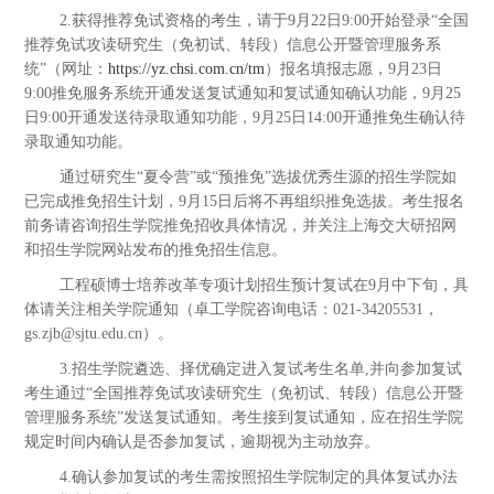
2.获得推荐免试资格的考生，请于9月22日9:00开始登录“全国
推荐免试攻读研究生（免初试、转段）信息公开暨管理服务系
统”（网址：
https://yz.chsi.com.cn/tm
）报名填报志愿，9月23日
9:00推免服务系统开通发送复试通知和复试通知确认功能，9月25
日9:00开通发送待录取通知功能，9月25日14:00开通推免生确认待
录取通知功能。
通过研究生“夏令营”或“预推免”选拔优秀生源的招生学院如
已完成推免招生计划，9月15日后将不再组织推免选拔。考生报名
前务请咨询招生学院推免招收具体情况，并关注上海交大研招网
和招生学院网站发布的推免招生信息。
工程硕博士培养改革专项计划招生预计复试在9月中下旬，具
体请关注相关学院通知（卓工学院咨询电话：021-34205531，
gs.zjb@sjtu.edu.cn）。
3.招生学院遴选、择优确定进入复试考生名单,并向参加复试
考生通过“全国推荐免试攻读研究生（免初试、转段）信息公开暨
管理服务系统”发送复试通知。考生接到复试通知，应在招生学院
规定时间内确认是否参加复试，逾期视为主动放弃。
4.确认参加复试的考生需按照招生学院制定的具体复试办法