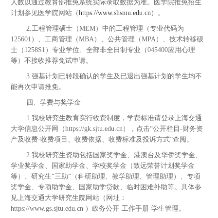
人数以通过教育部推免系统实际录取数据为准。医学院推免招生
计划参见医学院网站（
https://www.shsmu.edu.cn
）。
2.工程管理硕士（MEM）中的工程管理（专业代码为
125601）、工商管理（MBA）、公共管理（MPA）、技术转移硕
士（1258S1）专业学位、全部非全日制专业（045400应用心理
等）不接收推荐免试申请。
3.强基计划已转段确认的学生及已退出强基计划的学生均不
能再次申请推免。
四、学费与奖学金
1.我校研究生教育实行收费制度，学费标准请登录上海交通
大学信息公开网（https://gk.sjtu.edu.cn），点击“公开栏目-财务资
产及收费-收费项目、收费依据、收费标准及投诉方式”查阅。
2.我校研究生资助包括国家奖学金、港澳台及华侨奖学金、
学业奖学金、国家助学金、学校奖学金（致远荣誉计划奖学金
等）、研究生“三助”（科研助理、教学助理、管理助理）、专项
奖学金、专项助学金、国家助学贷款、临时困难补助等。具体参
见上海交通大学研究生院网站（网址：
https://www.gs.sjtu.edu.cn ）政务公开-工作手册-学生管理。