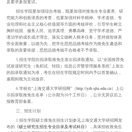
及要求参加复试。
招生学院要加强综合考核，既要加强对推免生专业素养、研
究能力和创新潜质的考查，也要加强对科学精神、学术道德、专
业伦理和社会主义核心价值观等方面的考核评价，引导学生树立
胸怀祖国、服务人民、追求真理、勇攀高峰、坚守学术道德、严
谨治学的成长成才理念。落实立德树人根本任务，坚持德智体美
劳全面衡量，以德为先，把学生思想品德考核作为推免生遴选和
录取的首要依据，思想品德考核不合格者不予录取。
5.招生学院向拟录取推免生发出拟录取通知。以“全国推荐免
试攻读研究生（免初试、转段）信息公开暨管理服务系统”上发出
的拟录取通知为准，考生在招生学院规定时间内予以答复确认，
逾期则视为主动放弃。
6.学校在“上海交通大学研招网”（
http://yzb.sjtu.edu.cn
）上公
示拟录取推免生名单（公示期为10个工作日），公示无异议后上
报教育部备案。
三、招生计划
1.招生学院硕士推免生招生计划参见上海交通大学研招网发
布的
《硕士研究生招生专业目录及考试科目》
，具体招收推免生