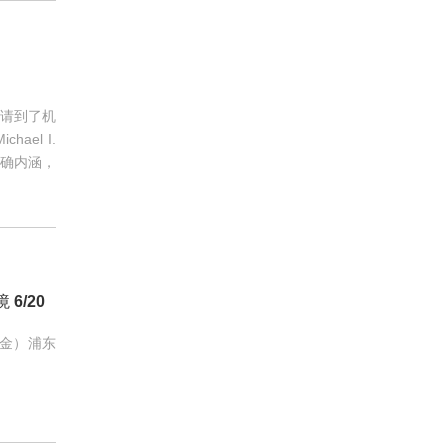
邀请到了机
el I.
准确内涵，
6/20
高金）浦东