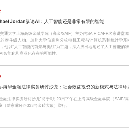
2
ichael Jordan纵论AI：人工智能还是非常有限的智能
交通大学上海高级金融学院（高金/SAIF）主办的SAIF-CAFR名家讲堂
的泰斗级人物、加州大学伯克利分校电机工程与计算机系和统计学系Micha
n教授，他以“人工智能的前景与挑战”为主题，深入浅出地阐述了人工智能的
AI智能化和商业化存在的可能性。
0
高金-海华金融法律实务研讨沙龙：社会效益投资的新模式与法律环境 
华金融法律实务研讨沙龙”将于6月20日下午在上海高级金融学院（SAIF/
教室（陆家嘴环路333号金砖大厦）举行。